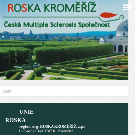
Úvod
UNIE
ROSKA
region. org. ROSKA KROMĚŘÍŽ, z.p.s
Lutopecká 1410767 01 Kroměříž