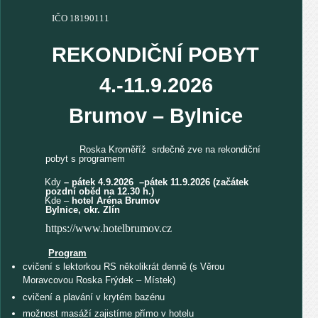
IČO 18190111
REKONDIČNÍ POBYT
4.-11.9.2026
Brumov – Bylnice
Roska Kroměříž srdečně zve na rekondiční
pobyt s programem
Kdy
– pátek 4.9.2026 –pátek 11.9.2026 (začátek
pozdní oběd na 12.30 h.)
Kde –
hotel Aréna Brumov
Bylnice, okr. Zlín
https://www.hotelbrumov.cz
Program
cvičení s lektorkou RS několikrát denně (s Věrou
Moravcovou Roska Frýdek – Místek)
cvičení a plavání v krytém bazénu
možnost masáží zajistíme přímo v hotelu