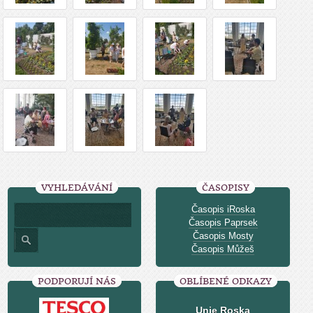
VYHLEDÁVÁNÍ
ČASOPISY
Časopis iRoska
Časopis Paprsek
Časopis Mosty
Časopis Můžeš
PODPORUJÍ NÁS
OBLÍBENÉ ODKAZY
Unie Roska