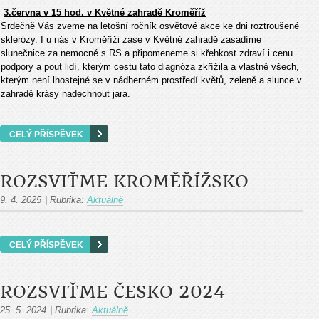
3.června v 15 hod. v Květné zahradě Kroměříž
Srdečně Vás zveme na letošní ročník osvětové akce ke dni roztroušené
sklerózy. I u nás v Kroměříži zase v Květné zahradě zasadíme
slunečnice za nemocné s RS a připomeneme si křehkost zdraví i cenu
podpory a pout lidí, kterým cestu tato diagnóza zkřížila a vlastně všech,
kterým není lhostejné se v nádherném prostředí květů, zeleně a slunce v
zahradě krásy nadechnout jara.
CELÝ PŘÍSPĚVEK
ROZSVIŤME KROMĚŘÍŽSKO
9. 4. 2025
|
Rubrika:
Aktuálně
CELÝ PŘÍSPĚVEK
ROZSVIŤME ČESKO 2024
25. 5. 2024
|
Rubrika:
Aktuálně