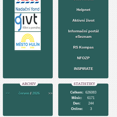
Helpnet
Aktivní život
Informační portál
eSeznam
RS Kompas
NFOZP
INSPIRATE
ARCHIV
STATISTIKY
Celkem:
626083
<<
červen
/
2026
>>
Měsíc:
6171
Den:
244
Online:
3