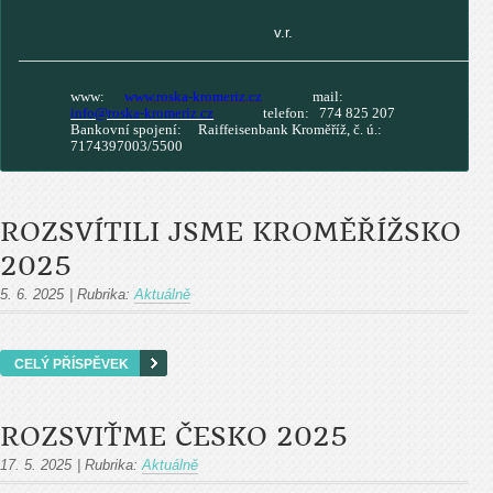
v.r.
_____________________________________________________
www:
www.roska
-
kromeriz.cz
mail:
info@roska-kromeriz.cz
telefon: 774 825 207
Bankovní spojení: Raiffeisenbank Kroměříž, č. ú.:
7174397003/5500
ROZSVÍTILI JSME KROMĚŘÍŽSKO
2025
5. 6. 2025
|
Rubrika:
Aktuálně
CELÝ PŘÍSPĚVEK
ROZSVIŤME ČESKO 2025
17. 5. 2025
|
Rubrika:
Aktuálně