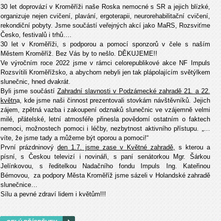
30 let doprovází v Kroměříži naše Roska nemocné s SR a jejich blízké,
organizuje nejen cvičení, plavání, ergoterapii, neurorehabilitační cvičení,
rekondiční pobyty. Jsme součástí veřejných akcí jako MaRS, Rozsviťme
Česko, festivalů i trhů….
30 let v Kroměříži, s podporou a pomocí sponzorů v čele s naším
Městem Kroměříž. Bez Vás by to nešlo. DĚKUJEME!!
Ve výročním roce 2022 jsme v rámci celorepublikové akce NF Impuls
Rozsvítili Kroměřížsko, a abychom nebyli jen tak plápolajícím světýlkem
slunečnic, hned dvakrát.
Byli jsme součástí
Zahradní slavnosti v Podzámecké zahradě 21. a 22.
květn
a, kde jsme naši činnost prezentovali stovkám návštěvníků. Jejich
zájem, zpětná vazba i zakoupení odznaků slunečnic ve vzájemně velmi
milé, přátelské, letní atmosféře přinesla povědomí ostatním o faktech
nemoci, možnostech pomoci i léčby, nezbytnost aktivního přístupu. „…
víte, že jsme tady a můžeme být oporou a pomoci!“
První prázdninový
den 1.7. jsme zase v Květné zahradě,
s kterou a
písní, s Českou televizí i novináři, s paní senátorkou Mgr. Šárkou
Jelínkovou, s ředitelkou Nadačního fondu Impuls Ing. Kateřinou
Bémovou, za podpory Města Kroměříž jsme sázeli v Holandské zahradě
slunečnice…
Sílu a pevné zdraví lidem i květům!!!