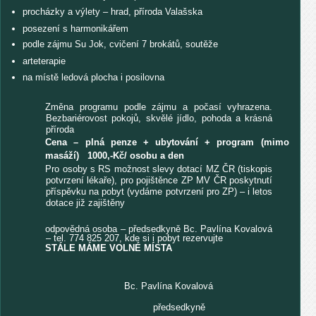
procházky a výlety – hrad, příroda Valašska
posezení s harmonikářem
podle zájmu Su Jok, cvičení 7 brokátů, soutěže
arteterapie
na místě ledová plocha i posilovna
Změna programu podle zájmu a počasí vyhrazena.
Bezbariérovost pokojů, skvělé jídlo, pohoda a krásná
příroda
Cena – plná penze + ubytování + program (mimo
masáží) 1000,-Kč/ osobu a den
Pro osoby s RS možnost slevy dotací MZ ČR (tiskopis
potvrzení lékaře), pro pojištěnce ZP MV ČR poskytnutí
příspěvku na pobyt (vydáme potvrzení pro ZP) – i letos
dotace již zajištěny
odpovědná osoba – předsedkyně Bc. Pavlína Kovalová
– tel. 774 825 207, kde si i pobyt rezervujte
STÁLE MÁME VOLNÉ MÍSTA
Bc. Pavlína Kovalová
předsedkyně