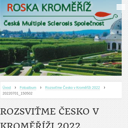
›
›
›
Úvod
Fotoalbum
Rozsviťme Česko v Kroměříži 2022
20220701_150502
ROZSVIŤME ČESKO V
KROMĚŘÍŽI 2022