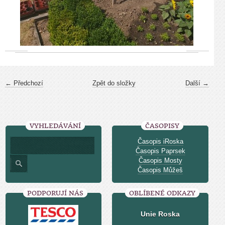
← Předchozí
Zpět do složky
Další →
VYHLEDÁVÁNÍ
ČASOPISY
Časopis iRoska
Časopis Paprsek
Časopis Mosty
Časopis Můžeš
PODPORUJÍ NÁS
OBLÍBENÉ ODKAZY
Unie Roska