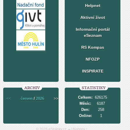
Helpnet
Aktivní život
Informační portál
eSeznam
RS Kompas
NFOZP
INSPIRATE
ARCHIV
STATISTIKY
Celkem:
626175
<<
červen
/
2026
>>
Měsíc:
6187
Den:
258
Online:
1
© 2026 eStránky.cz
|
Nahoru ↑