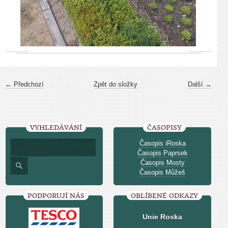
← Předchozí
Zpět do složky
Další →
VYHLEDÁVÁNÍ
ČASOPISY
Časopis iRoska
Časopis Paprsek
Časopis Mosty
Časopis Můžeš
PODPORUJÍ NÁS
OBLÍBENÉ ODKAZY
Unie Roska