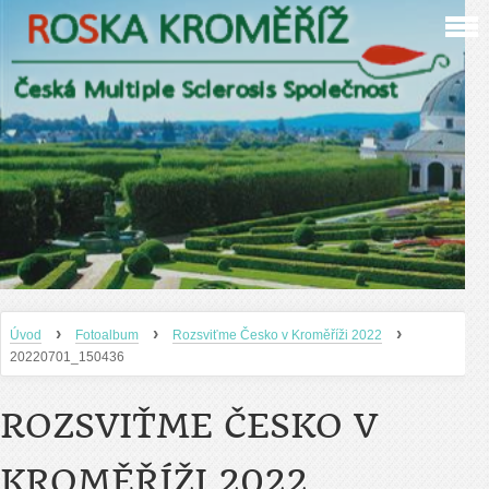
›
›
›
Úvod
Fotoalbum
Rozsviťme Česko v Kroměříži 2022
20220701_150436
ROZSVIŤME ČESKO V
KROMĚŘÍŽI 2022