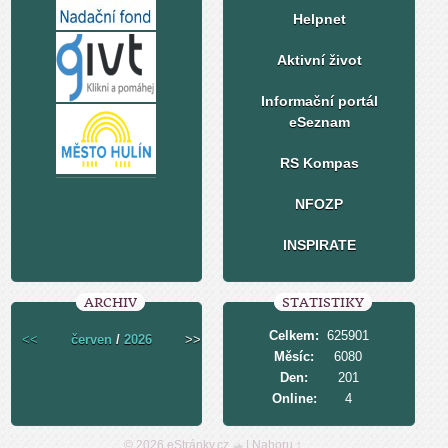
Helpnet
Aktivní život
Informační portál
eSeznam
RS Kompas
NFOZP
INSPIRATE
ARCHIV
STATISTIKY
Celkem:
625901
<<
červen
/
2026
>>
Měsíc:
6080
Den:
201
Online:
4
© 2026 eStránky.cz
|
Nahoru ↑