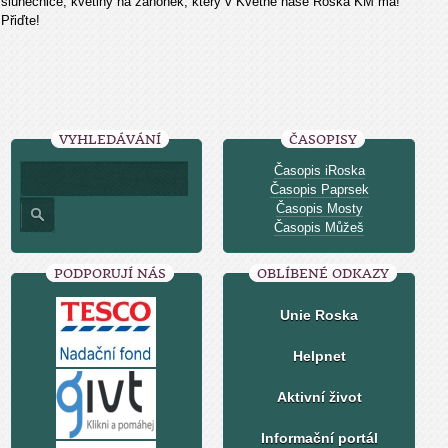
slunečnice, květiny na záhonek, který v Květné naše Roska KM má!
Přiďte!
VYHLEDÁVÁNÍ
ČASOPISY
Časopis iRoska
Časopis Paprsek
Časopis Mosty
Časopis Můžeš
PODPORUJÍ NÁS
OBLÍBENÉ ODKAZY
Unie Roska
Helpnet
Aktivní život
Informační portál