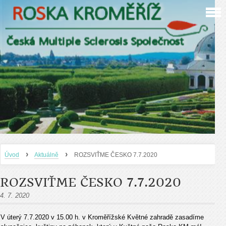
›
›
Úvod
Aktuálně
ROZSVIŤME ČESKO 7.7.2020
ROZSVIŤME ČESKO 7.7.2020
4. 7. 2020
V úterý 7.7.2020 v 15.00 h. v Kroměřížské Květné zahradě zasadíme