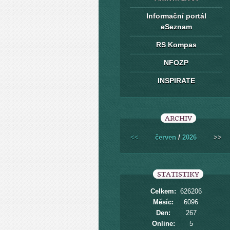
Informační portál
eSeznam
RS Kompas
NFOZP
INSPIRATE
ARCHIV
<<
červen
/
2026
>>
STATISTIKY
Celkem:
626206
Měsíc:
6096
Den:
267
Online:
5