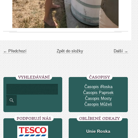
← Předchozí
Zpět do složky
Další →
VYHLEDÁVÁNÍ
ČASOPISY
Časopis iRoska
Časopis Paprsek
Časopis Mosty
Časopis Můžeš
PODPORUJÍ NÁS
OBLÍBENÉ ODKAZY
Unie Roska