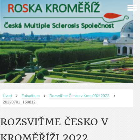
›
›
›
Úvod
Fotoalbum
Rozsviťme Česko v Kroměříži 2022
20220701_150812
ROZSVIŤME ČESKO V
KROMĚŘÍŽI 2022