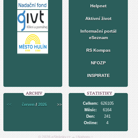
Helpnet
Aktivní život
Informační portál
eSeznam
RS Kompas
NFOZP
INSPIRATE
ARCHIV
STATISTIKY
Celkem:
626105
<<
červen
/
2026
>>
Měsíc:
6164
Den:
241
Online:
4
© 2026 eStránky.cz
|
Nahoru ↑