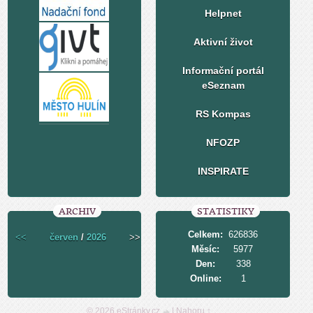
Helpnet
Aktivní život
Informační portál
eSeznam
RS Kompas
NFOZP
INSPIRATE
ARCHIV
STATISTIKY
Celkem:
626836
<<
červen
/
2026
>>
Měsíc:
5977
Den:
338
Online:
1
© 2026 eStránky.cz
|
Nahoru ↑