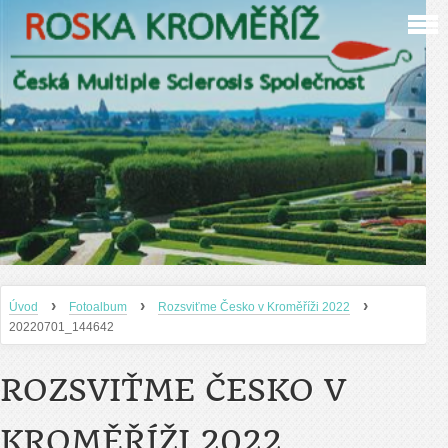
›
›
›
Úvod
Fotoalbum
Rozsviťme Česko v Kroměříži 2022
20220701_144642
ROZSVIŤME ČESKO V
KROMĚŘÍŽI 2022