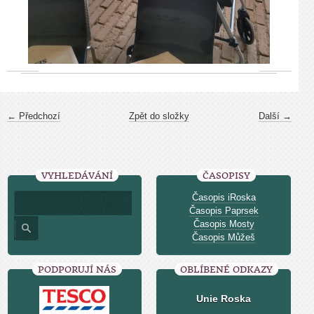
← Předchozí
Zpět do složky
Další →
VYHLEDÁVÁNÍ
ČASOPISY
Časopis iRoska
Časopis Paprsek
Časopis Mosty
Časopis Můžeš
PODPORUJÍ NÁS
OBLÍBENÉ ODKAZY
Unie Roska