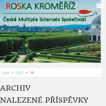
›
›
Úvod
2025
06
ARCHIV
NALEZENÉ PŘÍSPĚVKY