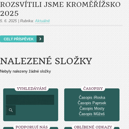
ROZSVÍTILI JSME KROMĚŘÍŽSKO
2025
5. 6. 2025
|
Rubrika:
Aktuálně
CELÝ PŘÍSPĚVEK
NALEZENÉ SLOŽKY
Nebyly nalezeny žádné složky
VYHLEDÁVÁNÍ
ČASOPISY
Časopis iRoska
Časopis Paprsek
Časopis Mosty
Časopis Můžeš
PODPORUJÍ NÁS
OBLÍBENÉ ODKAZY