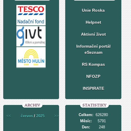
Unie Roska
Helpnet
Aktivní život
Informační portál
eSeznam
RS Kompas
NFOZP
INSPIRATE
ARCHIV
STATISTIKY
Celkem:
626280
<<
červen
/
2025
>>
Měsíc:
5791
Den:
248