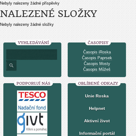
Nebyly nalezeny žádné příspěvky
NALEZENÉ SLOŽKY
Nebyly nalezeny žádné složky
VYHLEDÁVÁNÍ
ČASOPISY
Časopis iRoska
Časopis Paprsek
Časopis Mosty
Časopis Můžeš
PODPORUJÍ NÁS
OBLÍBENÉ ODKAZY
Unie Roska
Helpnet
Aktivní život
Informační portál