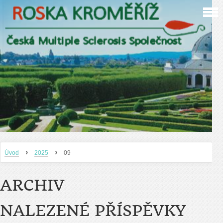
›
›
Úvod
2025
09
ARCHIV
NALEZENÉ PŘÍSPĚVKY