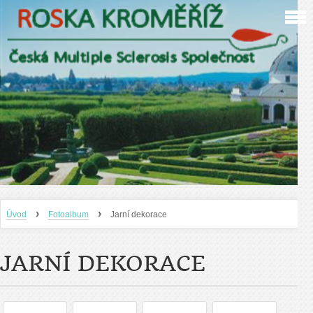
›
›
Úvod
Fotoalbum
Jarní dekorace
JARNÍ DEKORACE